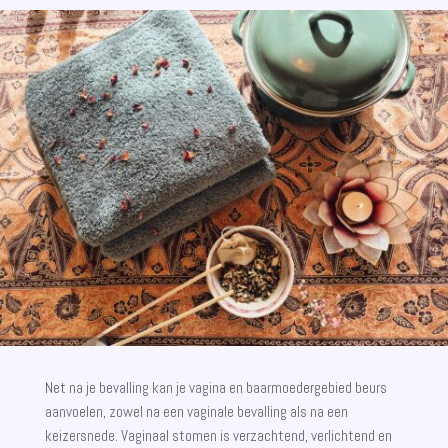
Net na je bevalling kan je vagina en baarmoedergebied beurs
aanvoelen, zowel na een vaginale bevalling als na een
keizersnede. Vaginaal stomen is verzachtend, verlichtend en