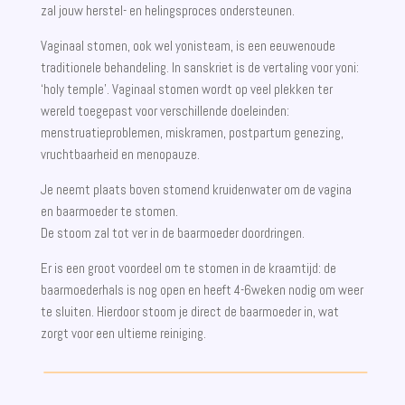
zal jouw herstel- en helingsproces ondersteunen.
Vaginaal stomen, ook wel yonisteam, is een eeuwenoude
traditionele behandeling. In sanskriet is de vertaling voor yoni:
‘holy temple’. Vaginaal stomen wordt op veel plekken ter
wereld toegepast voor verschillende doeleinden:
menstruatieproblemen, miskramen, postpartum genezing,
vruchtbaarheid en menopauze.
Je neemt plaats boven stomend kruidenwater om de vagina
en baarmoeder te stomen.
De stoom zal tot ver in de baarmoeder doordringen.
Er is een groot voordeel om te stomen in de kraamtijd: de
baarmoederhals is nog open en heeft 4-6weken nodig om weer
te sluiten. Hierdoor stoom je direct de baarmoeder in, wat
zorgt voor een ultieme reiniging.