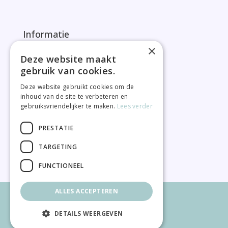
Informatie
×
FAQ
Deze website maakt
Goed om te weten
gebruik van cookies.
Privacybeleid
Deze website gebruikt cookies om de
Algemene voorwaarden
inhoud van de site te verbeteren en
gebruiksvriendelijker te maken.
Lees verder
PRESTATIE
TARGETING
FUNCTIONEEL
ALLES ACCEPTEREN
© Mama by CURMS
DETAILS WEERGEVEN
Website by
Davey Smit