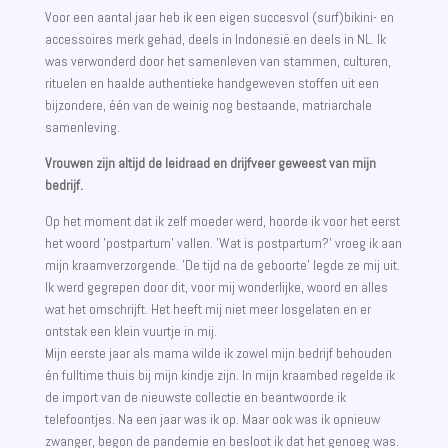
Voor een aantal jaar heb ik een eigen succesvol (surf)bikini- en
accessoires merk gehad, deels in Indonesië en deels in NL. Ik
was verwonderd door het samenleven van stammen, culturen,
rituelen en haalde authentieke handgeweven stoffen uit een
bijzondere, één van de weinig nog bestaande, matriarchale
samenleving.
Vrouwen zijn altijd de leidraad en drijfveer geweest van mijn
bedrijf.
Op het moment dat ik zelf moeder werd, hoorde ik voor het eerst
het woord 'postpartum' vallen. 'Wat is postpartum?' vroeg ik aan
mijn kraamverzorgende. 'De tijd na de geboorte' legde ze mij uit.
Ik werd gegrepen door dit, voor mij wonderlijke, woord en alles
wat het omschrijft. Het heeft mij niet meer losgelaten en er
ontstak een klein vuurtje in mij.
Mijn eerste jaar als mama wilde ik zowel mijn bedrijf behouden
én fulltime thuis bij mijn kindje zijn. In mijn kraambed regelde ik
de import van de nieuwste collectie en beantwoorde ik
telefoontjes. Na een jaar was ik op. Maar ook was ik opnieuw
zwanger, begon de pandemie en besloot ik dat het genoeg was.