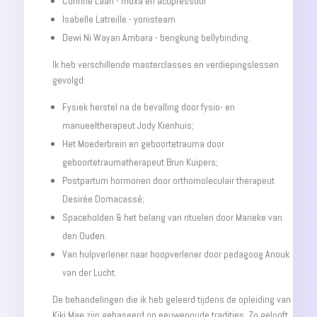
Corinne Laan - moxa en acupressuur
Isabelle Latreille - yonisteam
Dewi Ni Wayan Ambara - bengkung bellybinding.
Ik heb verschillende masterclasses en verdiepingslessen
gevolgd:
Fysiek herstel na de bevalling door fysio- en
manueeltherapeut Jody Kienhuis;
Het Moederbrein en geboortetrauma door
geboortetraumatherapeut Brun Kuipers;
Postpartum hormonen door orthomoleculair therapeut
Desirée Domacassé;
Spaceholden & het belang van rituelen door Marieke van
den Ouden.
Van
hulp
verlener
naar
hoop
verlener door pedagoog Anouk
van der Lucht.
De behandelingen die ik heb geleerd tijdens de opleiding van
Kiki Mae zijn gebaseerd op eeuwenoude tradities. Zo gelooft