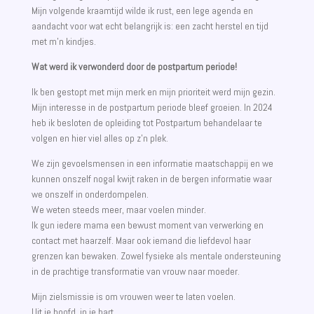
Mijn volgende kraamtijd wilde ik rust, een lege agenda en
aandacht voor wat echt belangrijk is: een zacht herstel en tijd
met m'n kindjes.
Wat werd ik verwonderd door de postpartum periode!
Ik ben gestopt met mijn merk en mijn prioriteit werd mijn gezin.
Mijn interesse in de postpartum periode bleef groeien. In 2024
heb ik besloten de opleiding tot Postpartum behandelaar te
volgen en hier viel alles op z'n plek.
We zijn gevoelsmensen in een informatie maatschappij en we
kunnen onszelf nogal kwijt raken in de bergen informatie waar
we onszelf in onderdompelen.
We weten steeds meer, maar voelen minder.
Ik gun iedere mama een bewust moment van verwerking en
contact met haarzelf. Maar ook iemand die liefdevol haar
grenzen kan bewaken. Zowel fysieke als mentale ondersteuning
in de prachtige transformatie van vrouw naar moeder.
Mijn zielsmissie is om vrouwen weer te laten voelen.
Uit je hoofd, in je hart.