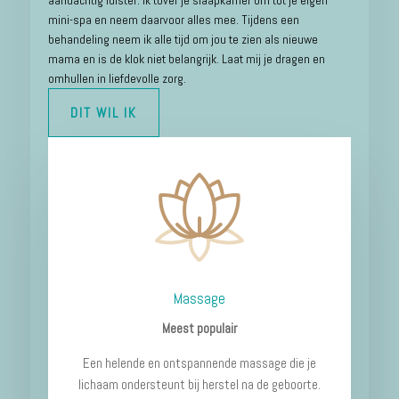
aandachtig luister.
Ik tover je slaapkamer om tot je eigen
mini-spa en neem daarvoor alles mee.
Tijdens een
behandeling neem ik alle tijd om jou te zien als nieuwe
mama en is de klok niet belangrijk. Laat mij je dragen en
omhullen in liefdevolle zorg.
DIT WIL IK
Massage
Meest populair
Een helende en ontspannende massage die je
lichaam ondersteunt bij herstel na de geboorte.