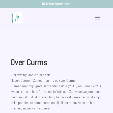
info@curms.com
Over Curms
Hoi, wat fijn dat je hier bent!
Ik ben Carmen. Ze noemen me ook wel Curms.
Samen met mijn grote liefde Stef, Eddie (2019) en Djuna (2020)
woon ik in een heel fijn huisje in Wijk aan Zee waar we jaren aan
hebben geklust. Mijn leven lang heb ik veel gereisd en wist altijd
mijn passies te combineren en bij elkaar te puzzelen en hier
mijn eigen werk in te creëren.