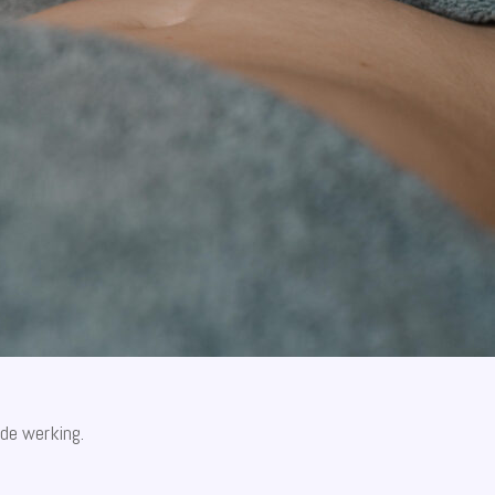
de werking.
.