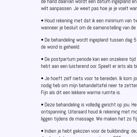
de hand daarvan wordt een datum ingepland en 
wilt aanpassen. Je weet pas hoe je je voelt wan
• Houd rekening met dat ik een minimum van tw
wanneer je besluit om de samenstelling van de
• De behandeling wordt ingepland tussen dag 5 
de wond is geheeld.
• De postpartum periode kan een onzekere tijd z
hebt aan een luisterend oor. Speelt er iets als 
• Je hoeft zelf niets voor te bereiden. Ik kom 
nodig heb om mijn behandeltafel neer te zetten
Fijn als dit een lekkere warme ruimte is.
• Deze behandeling is volledig gericht op jou. He
ontspanning. Uiteraard houd ik rekening met mo
liggen tijdens de massage. We maken het zo fijn
• Indien je hebt gekozen voor de buikbinding: de