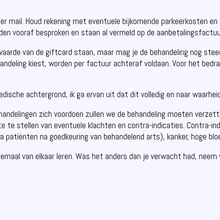
per mail. Houd rekening met eventuele bijkomende parkeerkosten en 
en vooraf besproken en staan al vermeld op de aanbetalingsfactuu
e waarde van de giftcard staan, maar mag je de behandeling nog st
ndeling kiest, worden per factuur achteraf voldaan. Voor het bedrag
ische achtergrond, ik ga ervan uit dat dit volledig en naar waarheid
behandelingen zich voordoen zullen we de behandeling moeten verzet
e te stellen van eventuele klachten en contra-indicaties. Contra-ind
rnia patiënten na goedkeuring van behandelend arts), kanker, hoge blo
emaal van elkaar leren. Was het anders dan je verwacht had, neem 