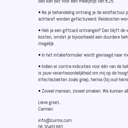
dan kan dat voor een meerprijs van €25.
• Na je behandeling ontvang je de eindfactuur 
achteraf worden gefactureerd. Reiskosten word
• Heb je een giftcard ontvangen? Dan blijft d
kosten, omdat je bijvoorbeeld een duurdere beha
mogelijk.
• In het intakeformulier wordt gevraagd naar med
• Indien er contra-indicaties voor één van de 
is jouw verantwoordelijkheid om mij op de hoogt
infectieziekten zoals griep, hernia (bij oud-he
• Zoveel mensen, zoveel smaken. We kunnen all
Lieve groet,
Carmen
info@curms.com
06 30491683