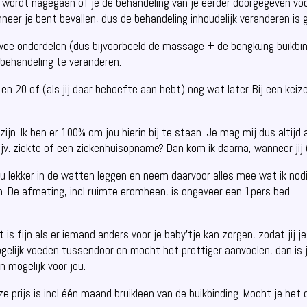
wordt nagegaan of je de behandeling van je eerder doorgegeven voo
neer je bent bevallen, dus de behandeling inhoudelijk veranderen is 
ee onderdelen (dus bijvoorbeeld de massage + de bengkung buikbin
 behandeling te veranderen.
en 20 of (als jij daar behoefte aan hebt) nog wat later. Bij een ke
ijn. Ik ben er 100% om jou hierin bij te staan. Je mag mij dus altij
bijv. ziekte of een ziekenhuisopname? Dan kom ik daarna, wanneer jij 
jou lekker in de watten leggen en neem daarvoor alles mee wat ik nodi
. De afmeting, incl ruimte eromheen, is ongeveer een 1pers bed.
t is fijn als er iemand anders voor je baby’tje kan zorgen, zodat jij 
gelijk voeden tussendoor en mocht het prettiger aanvoelen, dan is 
 mogelijk voor jou.
ze prijs is incl één maand bruikleen van de buikbinding. Mocht je het 