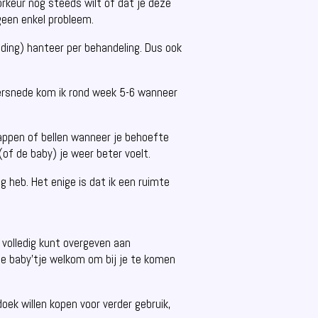
rkeur nog steeds wilt of dat je deze
geen enkel probleem.
ding) hanteer per behandeling. Dus ook
izersnede kom ik rond week 5-6 wanneer
d appen of bellen wanneer je behoefte
(of de baby) je weer beter voelt.
g heb. Het enige is dat ik een ruimte
je volledig kunt overgeven aan
je baby’tje welkom om bij je te komen
doek willen kopen voor verder gebruik,