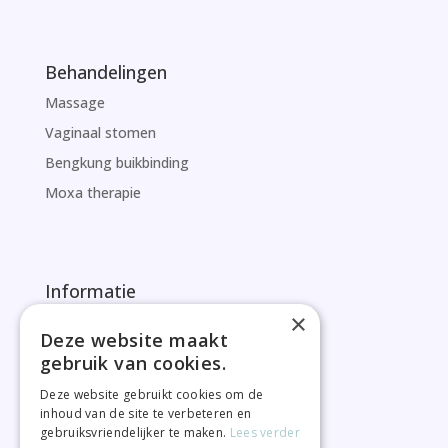
Behandelingen
Massage
Vaginaal stomen
Bengkung buikbinding
Moxa therapie
Informatie
×
FAQ
Deze website maakt
Goed om te weten
gebruik van cookies.
Privacybeleid
Deze website gebruikt cookies om de
Algemene voorwaarden
inhoud van de site te verbeteren en
gebruiksvriendelijker te maken.
Lees verder